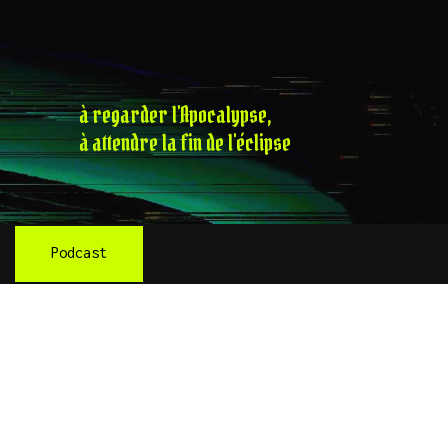
à regarder l'Apocalypse,
à attendre la fin de l'éclipse
Podcast