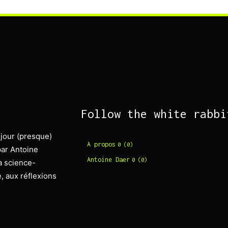
Follow the white rabbi
 jour (presque)
A propos
0 (0)
par Antoine
Antoine Daer
0 (0)
la science-
re, aux réflexions