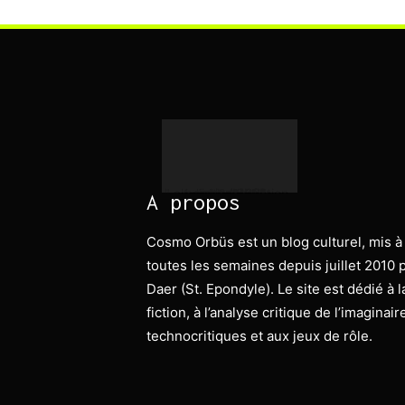
" alt="science-fiction-analyse-jdr" width="463" height="583">
0 (0)
A propos
Cosmo Orbüs est un blog culturel, mis à
toutes les semaines depuis juillet 2010 
Daer (St. Epondyle). Le site est dédié à 
fiction, à l’analyse critique de l’imaginai
technocritiques et aux jeux de rôle.