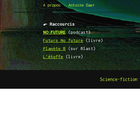
A propos
Antoine Daer
⬐ Raccourcis
NO FUTURE
(podcast)
Futurs No future
(livre)
Planète B
(sur Blast)
L'étoffe
(livre)
Science-fiction