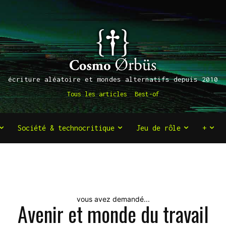
écriture aléatoire et mondes alternatifs depuis 2010
Tous les articles
Best-of
Société & technocritique
Jeu de rôle
+
vous avez demandé...
Avenir et monde du travail