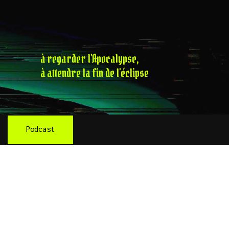
à regarder l'Apocalypse,
à attendre la fin de l'éclipse
Podcast