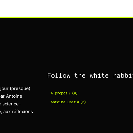
Follow the white rabbi
 jour (presque)
A propos
0 (0)
par Antoine
Antoine Daer
0 (0)
la science-
re, aux réflexions