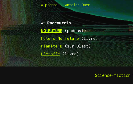
A propos
Antoine Daer
⬐ Raccourcis
NO FUTURE
(podcast)
Futurs No future
(livre)
Planète B
(sur Blast)
L'étoffe
(livre)
Science-fiction