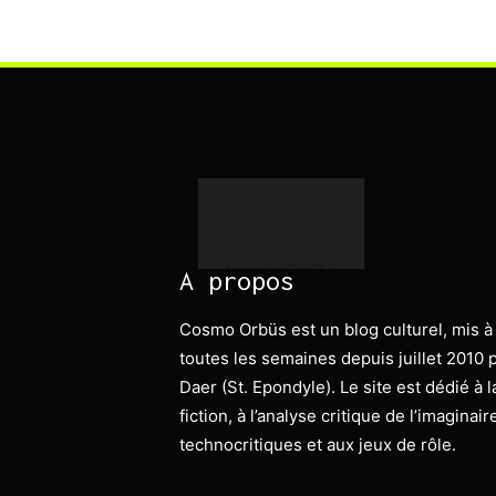
" alt="science-fiction-analyse-jdr" width="463" height="583">
0 (0)
A propos
Cosmo Orbüs est un blog culturel, mis à
toutes les semaines depuis juillet 2010 
Daer (St. Epondyle). Le site est dédié à 
fiction, à l’analyse critique de l’imaginai
technocritiques et aux jeux de rôle.