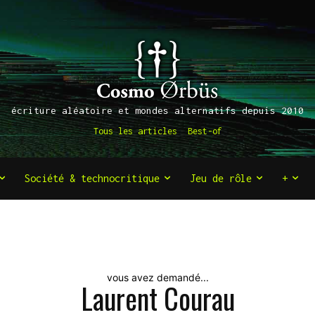
écriture aléatoire et mondes alternatifs depuis 2010
Tous les articles
Best-of
Société & technocritique
Jeu de rôle
+
vous avez demandé...
Laurent Courau