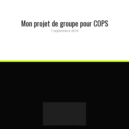
Mon projet de groupe pour COPS
7 septembre 2016
" alt="science-fiction-analyse-jdr" width="463" height="583">
0 (0)