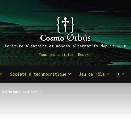
écriture aléatoire et mondes alternatifs depuis 2010
Tous les articles
Best-of
Société & technocritique
Jeu de rôle
+
ires du futur, Ariel Kyrou