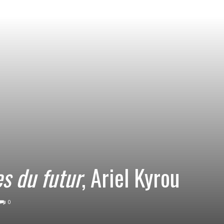
s du futur
, Ariel Kyrou
0