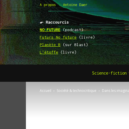
A propos
Antoine Daer
⬐ Raccourcis
NO FUTURE
(podcast)
Futurs No future
(livre)
Planète B
(sur Blast)
L'étoffe
(livre)
Science-fiction
Accueil
Société & technocritique
Dans les imagina