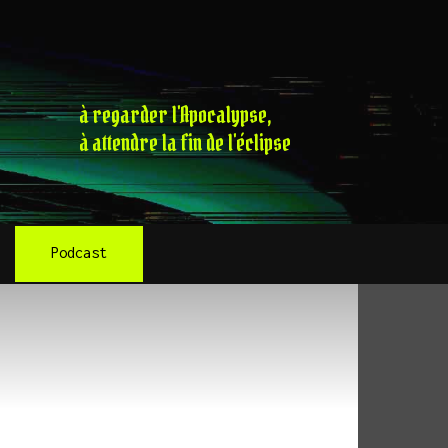
à regarder l'Apocalypse,
à attendre la fin de l'éclipse
Podcast