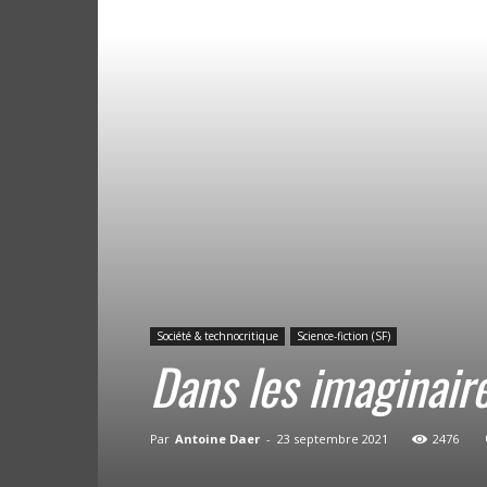
Société & technocritique
Science-fiction (SF)
Dans les imaginaire
Par
Antoine Daer
-
23 septembre 2021
2476