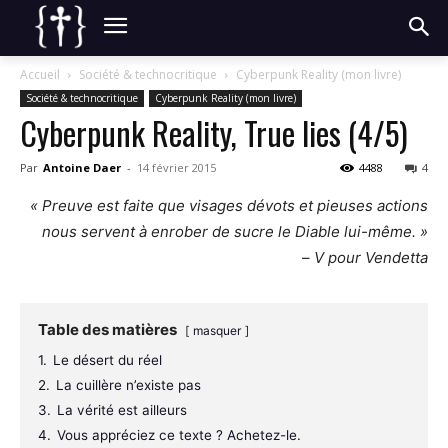
Accueil
Société & technocritique
Cyberpunk Reality (mon livre)
Société & technocritique
Cyberpunk Reality (mon livre)
Cyberpunk Reality, True lies (4/5)
Par
Antoine Daer
-
14 février 2015
4488
4
« Preuve est faite que visages dévots et pieuses actions
nous servent à enrober de sucre le Diable lui-même. »
–
V pour Vendetta
Table des matières
masquer
1.
Le désert du réel
2.
La cuillère n’existe pas
3.
La vérité est ailleurs
4.
Vous appréciez ce texte ? Achetez-le.