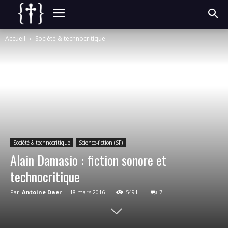
Accueil
Société & technocritique
Société & technocritique
Science-fiction (SF)
Alain Damasio : fiction sonore et
technocritique
Par
Antoine Daer
-
18 mars 2016
5491
7