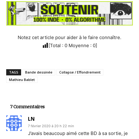
Notez cet article pour aider à le faire connaître.
[Total :
0
Moyenne :
0
]
TAGS
Bande dessinée
Collapse / Effondrement
Mathieu Bablet
7 Commentaires
LN
7 février 2020 à 20 h 22 min
J’avais beaucoup aimé cette BD à sa sortie, je