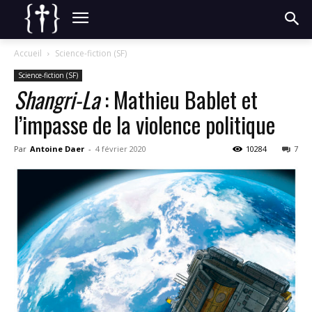
Accueil
Science-fiction (SF)
Science-fiction (SF)
Shangri-La
: Mathieu Bablet et
l’impasse de la violence politique
Par
Antoine Daer
-
4 février 2020
10284
7