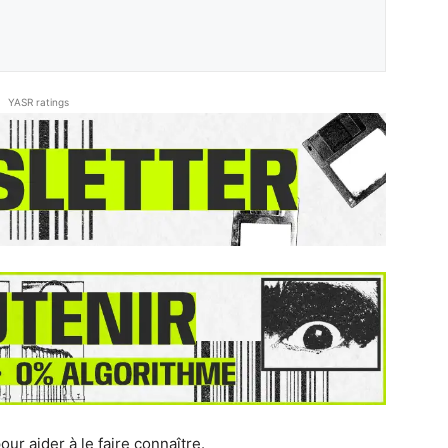
YASR ratings
our aider à le faire connaître.