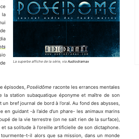
nce
 la
hui
 de
dia
nts
sio
La superbe affiche de la série, via
Audiodramax
 de
ze épisodes,
Poséidôme
raconte les errances mentales
e la station subaquatique éponyme et maître de son
un bref journal de bord à l’oral. Au fond des abysses,
 en guidant -à l’aide d’un phare- les animaux marins
pé de la vie terrestre (on ne sait rien de la surface),
t sa solitude à l’oreille artificielle de son dictaphone.
tourmente-t-il alors que sa mission, dans un monde