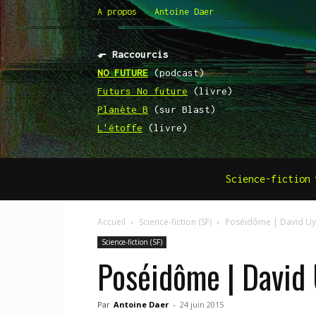
A propos
Antoine Daer
⬐ Raccourcis
NO FUTURE
(podcast)
Futurs No future
(livre)
Planète B
(sur Blast)
L'étoffe
(livre)
Science-fiction
Accueil
Science-fiction (SF)
Poséidôme | David Uy
Science-fiction (SF)
Poséidôme | David 
Par
Antoine Daer
-
24 juin 2015