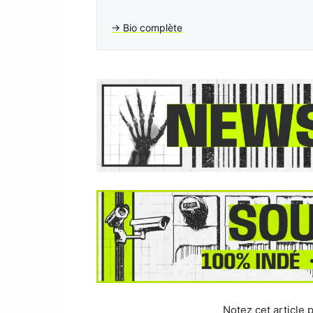
→ Bio complète
Notez cet article p