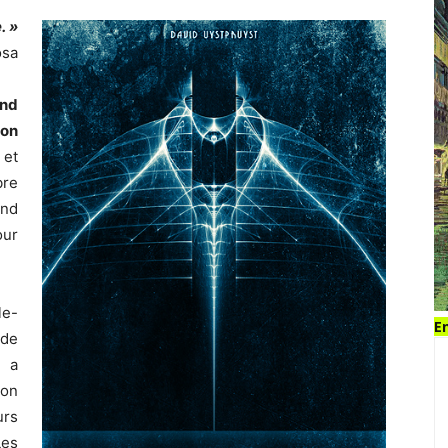
. »
osa
and
ion
 et
re
and
our
le-
En
 de
t a
ion
rs
Les