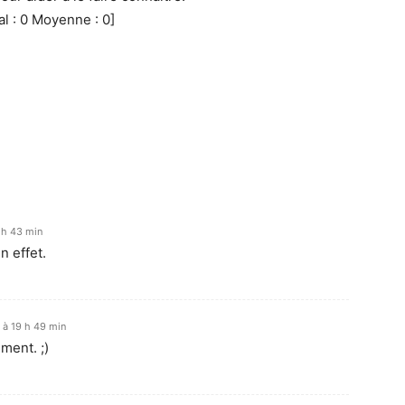
al :
0
Moyenne :
0
]
 h 43 min
n effet.
 à 19 h 49 min
ment. ;)