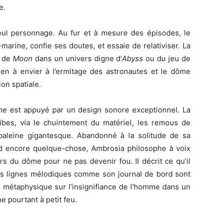
e.
seul personnage. Au fur et à mesure des épisodes, le
rine, confie ses doutes, et essaie de relativiser. La
e de
Moon
dans un univers digne d’
Abyss
ou du jeu de
rien à envier à l’ermitage des astronautes et le dôme
on spatiale.
me
est appuyé par un design sonore exceptionnel. La
ibes, via le chuintement du matériel, les remous de
baleine gigantesque. Abandonné à la solitude de sa
end encore quelque-chose, Ambrosia philosophe à voix
s du dôme pour ne pas devenir fou. Il décrit ce qu’il
 Ses lignes mélodiques comme son journal de bord sont
de métaphysique sur l’insignifiance de l’homme dans un
e pourtant à petit feu.