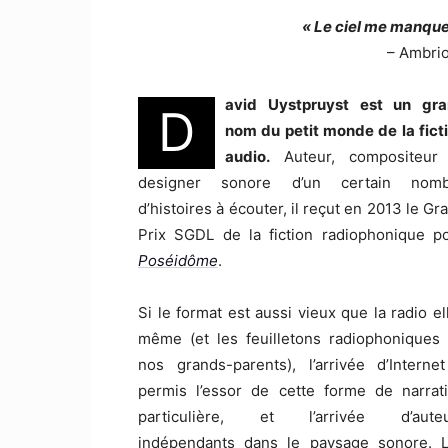
« Le ciel me manque
– Ambri
avid Uystpruyst est un gr
D
nom du petit monde de la fict
audio.
Auteur, compositeur
designer sonore d’un certain nomb
d’histoires à écouter, il reçut en 2013 le Gr
Prix SGDL de la fiction radiophonique p
Poséidôme
.
Si le format est aussi vieux que la radio el
même (et les feuilletons radiophoniques
nos grands-parents), l’arrivée d’Interne
permis l’essor de cette forme de narrat
particulière, et l’arrivée d’auteu
indépendants dans le paysage sonore. 