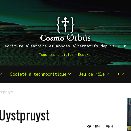
écriture aléatoire et mondes alternatifs depuis 2010
Tous les articles
Best-of
Société & technocritique
Jeu de rôle
+
stpruyst
Uystpruyst
4184
4