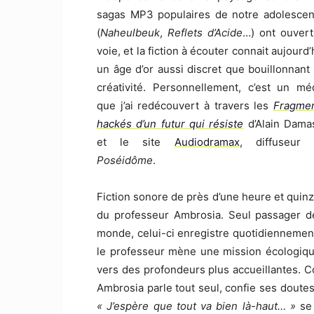
sagas MP3 populaires de notre adolesce
(
Naheulbeuk
,
Reflets d’Acide
…) ont ouvert
voie, et la fiction à écouter connait aujourd’
un âge d’or aussi discret que bouillonnant
créativité. Personnellement, c’est un mé
que j’ai redécouvert à travers les
Fragme
hackés
d’un futur qui résiste
d’Alain Dama
et le site
Audiodramax
, diffuseur
Poséidôme
.
Fiction sonore de près d’une heure et quin
du professeur Ambrosia. Seul passager d
monde, celui-ci enregistre quotidiennement 
le professeur mène une mission écologique
vers des profondeurs plus accueillantes. Cou
Ambrosia parle tout seul, confie ses doutes e
« J’espère que tout va bien là-haut… »
se 