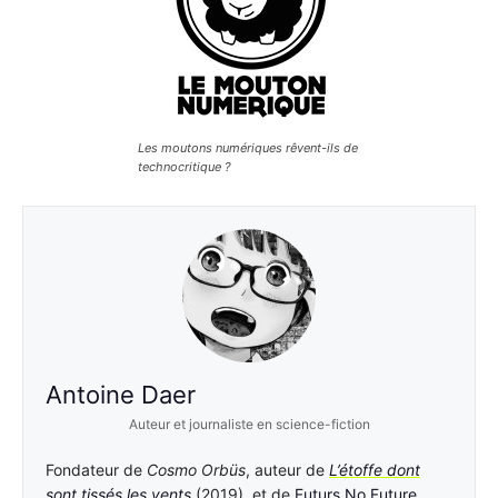
Les moutons numériques rêvent-ils de
technocritique ?
Antoine Daer
Auteur et journaliste en science-fiction
Fondateur de
Cosmo Orbüs
, auteur de
L’étoffe dont
sont tissés les vents
(2019), et de
Futurs No Future