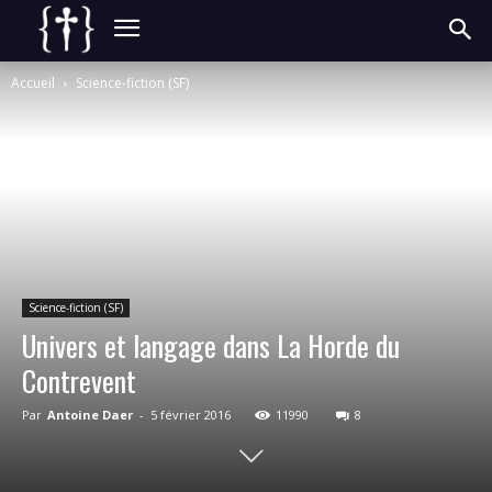
Accueil
Science-fiction (SF)
Science-fiction (SF)
Univers et langage dans La Horde du
Contrevent
Par
Antoine Daer
-
5 février 2016
11990
8