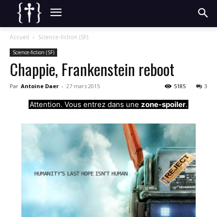
Accueil
Science-fiction (SF)
Science-fiction (SF)
Chappie, Frankenstein reboot
Par
Antoine Daer
-
27 mars 2015
5185
3
Attention. Vous entrez dans une
zone-spoiler
.