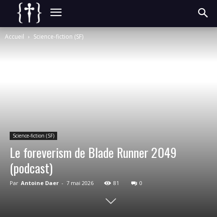
Accueil
Science-fiction (SF)
Science-fiction (SF)
Le foreverism de Blade Runner 2049
(podcast)
Par
Antoine Daer
-
7 mai 2026
81
0