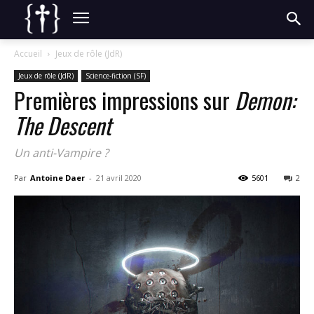
Accueil
Jeux de rôle (JdR)
Jeux de rôle (JdR)
Science-fiction (SF)
Premières impressions sur
Demon:
The Descent
Un anti-
Vampire
?
Par
Antoine Daer
-
21 avril 2020
5601
2