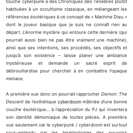
touche cyberpunk à des
Chroniques des Ténèbres
plutôt
habituées à un occultisme classique, en mélangeant les
références ésotériques à ce concept de « Machine Dieu »
dont le joueur basique que je suis ne connaît rien au
départ. L’énorme mystère qui entoure cette dernière (qui
pourrait aussi bien ne pas être
vraiment
une machine),
ainsi que ses intentions, ses procédés, ses objectifs et
jusqu’à son existence – laisse planer une ambiance
mystérieuse et demande un sacré esprit de
débrouillardise pour chercher à en combattre l’opaque
menace.
A première vue donc on pourrait rapprocher
Demon: The
Descent
de l’esthétique
cyberdoom
mâtinée d’une bonne
couche ésotérique… à l’appréciation du PJ qui inventera
son identité démoniaque de toutes pièces. A première
vue seulement car le cyberpunk / cyberdoom est surtout
sous-entendu par les terminologies des pouvoirs