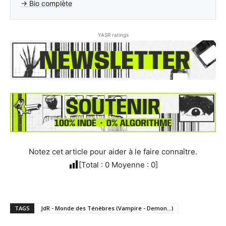
→ Bio complète
YASR ratings
Notez cet article pour aider à le faire connaître.
[Total :
0
Moyenne :
0
]
TAGS
JdR - Monde des Ténèbres (Vampire - Demon...)