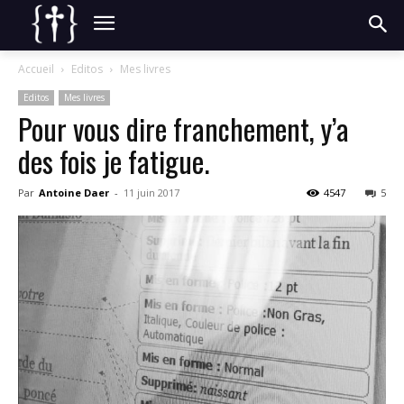
Accueil
Editos
Mes livres
Editos
Mes livres
Pour vous dire franchement, y’a
des fois je fatigue.
Par
Antoine Daer
-
11 juin 2017
4547
5