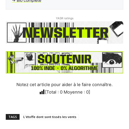
→ Bio complète
YASR ratings
Notez cet article pour aider à le faire connaître.
[Total :
0
Moyenne :
0
]
TAGS
L'étoffe dont sont tissés les vents