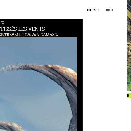
5918
0
En