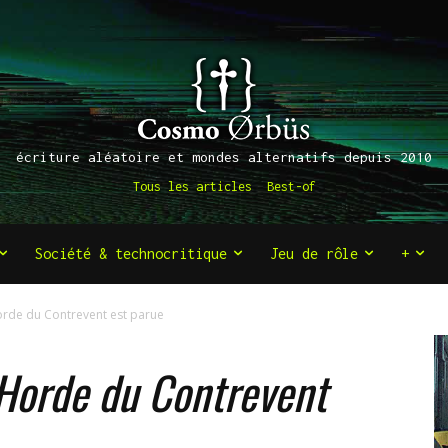
écriture aléatoire et mondes alternatifs depuis 2010
Tous les articles
Best-of
Société & technocritique
Jeu de rôle
+
rde du Contrevent est parue
Horde du Contrevent