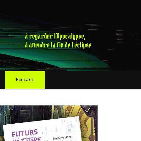
à regarder l'Apocalypse,
à attendre la fin de l'éclipse
Podcast