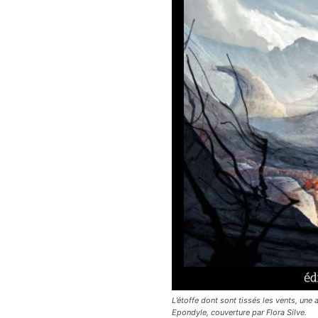
L’étoffe dont sont tissés les vents, une
Epondyle, couverture par Flora Silve.