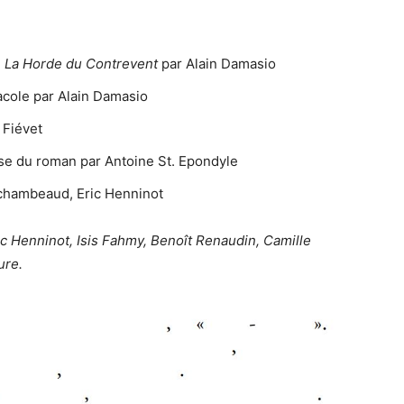
e
La Horde du Contrevent
par Alain Damasio
acole par Alain Damasio
 Fiévet
yse du roman par Antoine St. Epondyle
rchambeaud, Eric Henninot
ic Henninot, Isis Fahmy, Benoît Renaudin, Camille
ure.