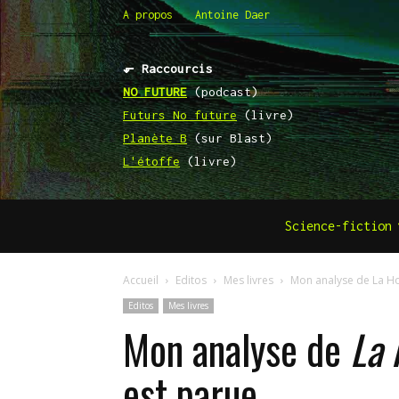
A propos
Antoine Daer
⬐ Raccourcis
NO FUTURE
(podcast)
Futurs No future
(livre)
Planète B
(sur Blast)
L'étoffe
(livre)
Science-fiction
Accueil
Editos
Mes livres
Mon analyse de La Ho
Editos
Mes livres
Mon analyse de
La 
est parue