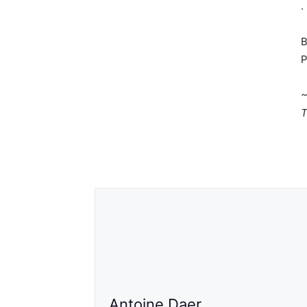
B
P
~
T
Antoine Daer