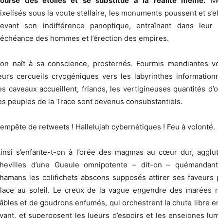
ourse des étoiles et se substitue à la réalité même.
Mo
ixelisés sous la voute stellaire, les monuments poussent et s’e
evant son indifférence panoptique, entraînant dans leur 
échéance des hommes et l’érection des empires.
’on naît à sa conscience, prosternés. Fourmis mendiantes 
eurs cercueils cryogéniques vers les labyrinthes information
es caveaux accueillent, friands, les vertigineuses quantités d’
es peuples de la Trace sont devenus consubstantiels.
empête de retweets ! Hallelujah cybernétiques ! Feu à volonté.
insi s’enfante-t-on à l’orée des magmas au cœur dur, agglu
hevilles d’une Gueule omnipotente – dit-on – quémandan
hamans les colifichets abscons supposés attirer ses faveurs
lace au soleil. Le creux de la vague engendre des marées 
âbles et de goudrons enfumés, qui orchestrent la chute libre en
vant, et superposent les lueurs d’espoirs et les enseignes lu