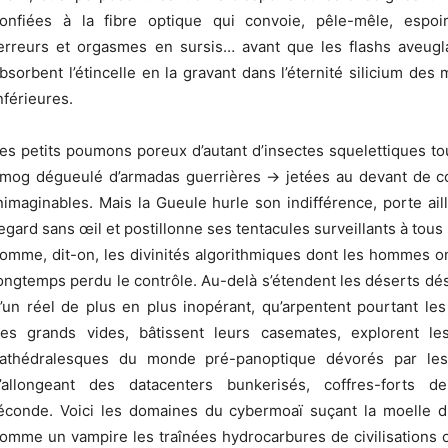
onfiées à la fibre optique qui convoie, pêle-mêle, espoi
erreurs et orgasmes en sursis… avant que les flashs aveugl
bsorbent l’étincelle en la gravant dans l’éternité silicium des
nférieures.
es petits poumons poreux d’autant d’insectes squelettiques to
mog dégueulé d’armadas guerrières -> jetées au devant de 
nimaginables. Mais la Gueule hurle son indifférence, porte ail
egard sans œil et postillonne ses tentacules surveillants à tous
omme, dit-on, les divinités algorithmiques dont les hommes o
ongtemps perdu le contrôle. Au-delà s’étendent les déserts d
’un réel de plus en plus inopérant, qu’arpentent pourtant les
es grands vides, bâtissent leurs casemates, explorent le
athédralesques du monde pré-panoptique dévorés par le
’allongeant des datacenters bunkerisés, coffres-forts de 
éconde. Voici les domaines du cybermoaï suçant la moelle
omme un vampire les traînées hydrocarbures de civilisations