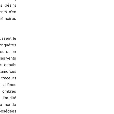
rs désirs
ants n’en
 mémoires
ussent le
conquêtes
leurs son
 les vents
nt depuis
ésamorcés
 traceurs
s abîmes
s ombres
l’aridité
 du monde
 obsédées