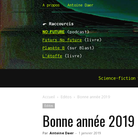
A propos
Antoine Daer
⬐ Raccourcis
NO FUTURE
(podcast)
Futurs No future
(livre)
Planète B
(sur Blast)
L'étoffe
(livre)
Science-fiction
Accueil
Editos
Bonne année 2019
Editos
Bonne année 2019
Par
Antoine Daer
-
1 janvier 2019