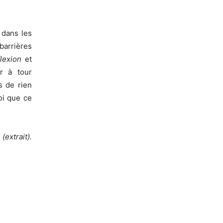
, dans les
barrières
nflexion
et
r à tour
s de rien
oi que ce
(extrait).