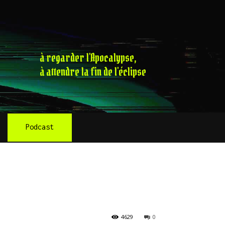
à regarder l'Apocalypse,
à attendre la fin de l'éclipse
Podcast
4629
0