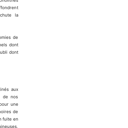
nolithes
ffondrent
chute la
vomies de
nels dont
oubli dont
tinés aux
t de nos
 pour une
noires de
 fuite en
mineuses,