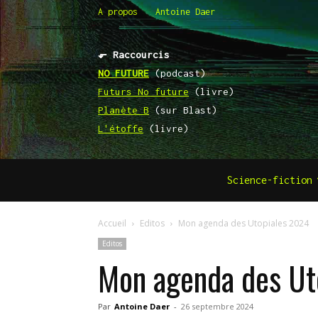
A propos
Antoine Daer
⬐ Raccourcis
NO FUTURE
(podcast)
Futurs No future
(livre)
Planète B
(sur Blast)
L'étoffe
(livre)
Science-fiction
Accueil
Editos
Mon agenda des Utopiales 2024
Editos
Mon agenda des Ut
Par
Antoine Daer
-
26 septembre 2024