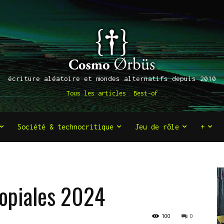
écriture aléatoire et mondes alternatifs depuis 2010
Tous les articles
Best-of
Société & technocritique
Jeu de rôle
+
opiales 2024
100
0