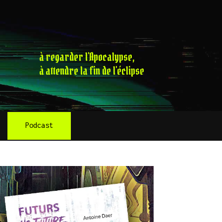
à regarder l'Apocalypse,
à attendre la fin de l'éclipse
Podcast